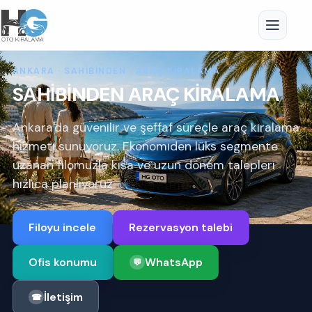
ANKARA · SAHİBİNDEN · ARAÇ KİRALAMA
SAHİBİNDEN ARAÇ KİRALAMA
Ankara'da güvenilir ve şeffaf süreçle araç kiralama
hizmeti sunuyoruz. Ekonomiden lüks segmente
uzanan filomuzla kısa ve uzun dönem talepleri
hızlıca planlıyoruz.
Filoyu incele
Rezervasyon talebi
Ofis konumu
WhatsApp
💬
İletişim
☎